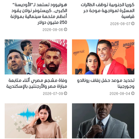
كوريا الجنوبية توظف الطائرات
هوليوود تستعد لـ”الأوديسة”
المسيّرة لمواجهة موجة حر
الكبرى.. كريستوفر نولان يقود
قياسية
أعظم ملحمة سينمائية بموازنة
250 مليون دولار
2026-08-07
2026-08-06
تحديد موعد حفل زفاف رونالدو
وفاة مشجع مصري أثناء متابعة
وجورجينا
مباراة مصر والأرجنتين بالإسكندرية
2026-07-09
2026-08-04