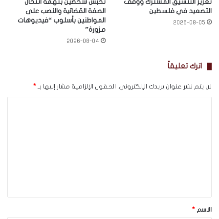
تعزيز التنسيق المشترك ووقف
تحبس شخصين بتهمة انتحال
التصعيد في فلسطين
الصفة القضائية والنصب على
المواطنين بأسلوب “فيديوهات
2026-08-05
مزورة”
2026-08-04
اترك تعليقاً
لن يتم نشر عنوان بريدك الإلكتروني.
الحقول الإلزامية مشار إليها بـ
*
ا
ل
ت
ع
ل
ي
ق
*
الاسم
*