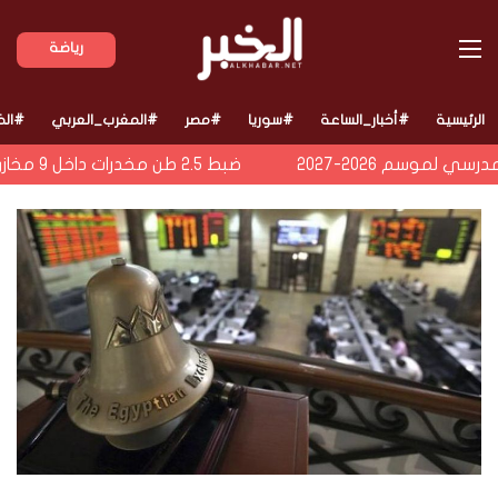
القائمة
رياضة
الرئيسية
#أخبار_الساعة
#سوريا
#مصر
#المغرب_العربي
#الخ
موسم 2026-2027
ضبط 2.5 طن مخدرات داخل 9 مخازن سرية في الإسماعيلية بقيمة 1.4 مليار جنيه