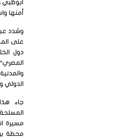
أبوظبي و
أمنها واس
وشدد عبد 
على المو
دول الخل
المصري”،
والمدنية 
الدولي وا
جاء هذا
المسلحة ا
مسيرة ان
محطة برا