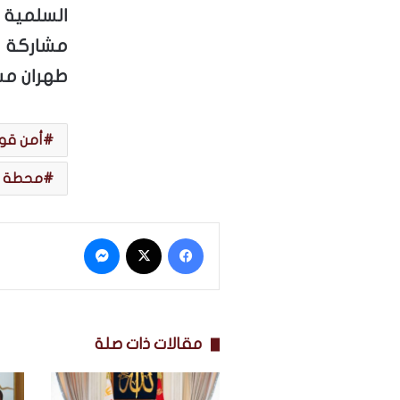
السلمية
مشاركة ط
طهران مس
أمن ق
محطة ب
فيسبوك
‫X
ماسنجر
مقالات ذات صلة