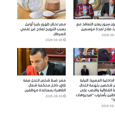
ون سبور يعلن التعاقد مع
مصر تحظر ظهور باربرا أونيل
 صلاح لمدة موسمين
بسبب الترويج لعلاج غير علمي
للسرطان
2026-08
2026-08-06
الداخلية المصرية: النيابة
مصر: ضبط شخص انتحل صفة
 شخصين بتهمة انتحال
قاضٍ داخل محكمة شمال
 القضائية والنصب على
القاهرة بمساعدة موظفين
اطنين بأسلوب “فيديوهات
2026-08-03
ة”
2026-08