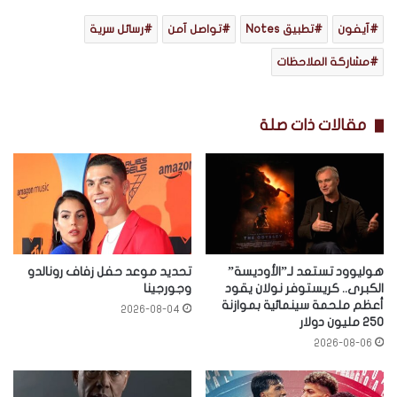
آيفون
تطبيق Notes
تواصل آمن
رسائل سرية
مشاركة الملاحظات
مقالات ذات صلة
هوليوود تستعد لـ”الأوديسة”
تحديد موعد حفل زفاف رونالدو
الكبرى.. كريستوفر نولان يقود
وجورجينا
أعظم ملحمة سينمائية بموازنة
2026-08-04
250 مليون دولار
2026-08-06