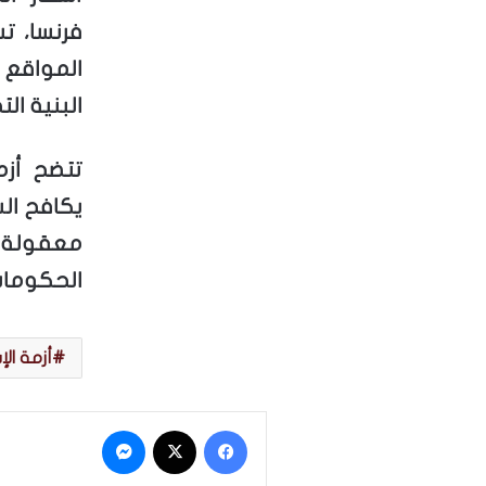
فرنسا، ت
المواقع
البنية الت
تتضح أزم
يكافح ال
معقولة 
الحكومات
أزمة ال
فيسبوك
‫X
ماسنجر