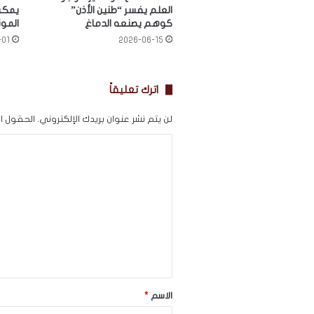
العلم يفسر “طنين الأذن”
يمكن
كوهم يصنعه الدماغ
المون
-01
2026-06-15
اترك تعليقاً
لن يتم نشر عنوان بريدك الإلكتروني.
الحقول الإ
ا
ل
ت
ع
ل
ي
ق
*
الاسم
*