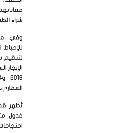
معاناتهم،
شراء الطع
وفي فرن
للإحباط ا
لتنظيم س
العقاري.
تُظهر قص
فدول مثل
احتجاحات 