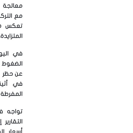
معالجة أ
مع الترك
تعكس هذه
المتزايدة
في اليو
الضغوط ا
عن حظر ش
في أثين
المفرطة ت
تواجه فر
التقارير
أسعار ال