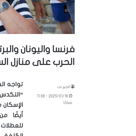
فرنسا واليونان والب
الحرب على منازل الس
تواجه الع
الخبر.نت
“التكدس
2025/01/16 - 11:06
صباحًا
الإسكان م
أيضًا من
للعطلات
الكلفة. 