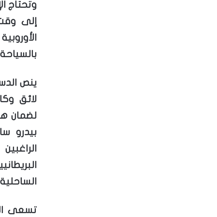
وتحتاج ال
إلى وقت 
الأوروب
بالسياحة 
ينص الدس
لائق وك
لضمان هذا
بيدرو س
الراغبين
البريطان
الساحلية.