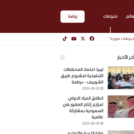
عالم
منوعات
رياضة
‫X
فيسبوك
‫YouTube
‫TikTok
فيديوهات مزورة”
خر الأخبار
ليبيا: اعتماد المخططات
التنفيذية لمشروع طريق
الشويرف – برطمة
2026-08-06
انطلاق المزاد الدولي
لمزارع إنتاج الصقور في
السعودية بمشاركة
عالمية
2026-08-06
وزارة التربية والتعليم