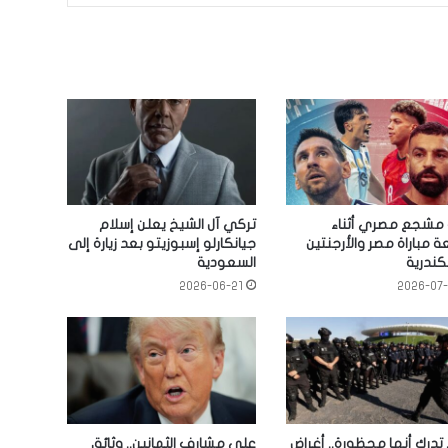
 مشجع مصري أثناء
تركي آل الشيخ يعلن إسلام
ة مباراة مصر والأرجنتين
جيانكارلو إسبوزيتو بعد زيارة إلى
كندرية
السعودية
2026-06-21
2026-07
 تدرك أنها محظورة.. أغراض
على مشارف الثمانين.. وثائق