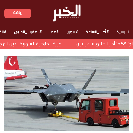
القائمة
رياضة
الرئيسية
#أخبار_الساعة
#سوريا
#مصر
#المغرب_العربي
#الخ
تؤكد تأخر انطلاق سفينتين
وزارة الخارجية السورية تدين الهج