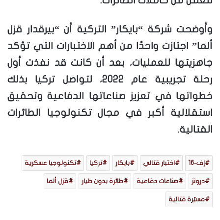
للعمل من حاملات الطائرات.
وأوضحت شركة “بايكار” التركية أن “بيرقدار قزل
ألما” اجتازت واحدًا من أهم الاختبارات التي تؤكد
جاهزيتها للعمليات، بعد أن كانت قد نفذت أول
رحلة تجريبية عام 2022، لتواصل تركيا بذلك
خطواتها في تعزيز صناعاتها الدفاعية وتحقيق
استقلالية أكبر في مجال تكنولوجيا الطائرات
القتالية.
إف‑16
اختبار قتالي
بايكار
تركيا
تكنولوجيا عسكرية
درونز
صناعات دفاعية
طائرة بدون طيار
قزل ألما
مسيّرة قتالية