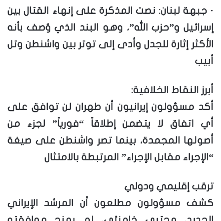
· جبهة لبنان: نصت المذكرة على إنهاء القتال بين
إسرائيل و”حزب الله”، وهو البند الذي وُصف بأنه
الأكثر إثارة للجدل وأدى إلى توتر بين واشنطن وتل
أبيب
أبرز النقاط الخلافية:
أكد مسؤولون إيرانيون أن طهران لن توافق على
أي اتفاق لا يتضمن إطلاقاً “فورياً” لجزء من
أصولها المجمدة، بينما تصر واشنطن على صيغة
“الإجراء مقابل الإجراء” المرتبطة بالامتثال
ترقب إقليمي ودولي
كشف مسؤولون مطلعون أن المرشد الإيراني
الجديد، مجتبى خامنئي، لم يمنح موافقته