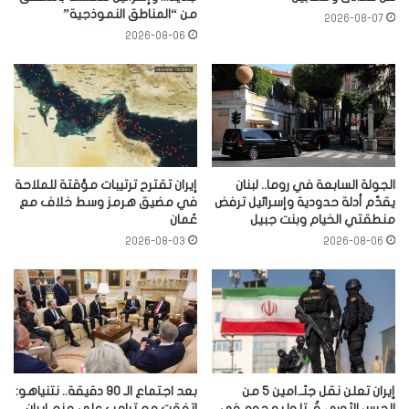
من “المناطق النموذجية”
2026-08-07
2026-08-06
الجولة السابعة في روما.. لبنان
إيران تقترح ترتيبات مؤقتة للملاحة
يقدّم أدلة حدودية وإسرائيل ترفض
في مضيق هرمز وسط خلاف مع
منطقتي الخيام وبنت جبيل
عُمان
2026-08-03
2026-08-06
إيران تعلن نقل جثـ.امين 5 من
بعد اجتماع الـ 90 دقيقة.. نتنياهو:
الحرس الثوري قُـ.تلوا بهجوم في
اتفقت مع ترامب على منع إيران