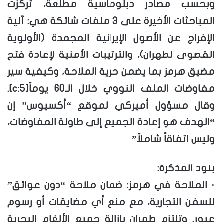
وبحسب مصادر دبلوماسية مطلعة، تركزت
المباحثات الأخيرة على 3 ملفات شائكة هي: آلية
الإفراج عن الأصول الإيرانية المجمدة (الأولوية
القصوى لطهران)، والترتيبات الأمنية لإعادة فتح
مضيق هرمز بما يضمن حرية الملاحة، وكيفية سير
مفاوضات الملف النووي خلال الـ60 يوماً[c:5].
وقال مسؤول أميركي لموقع “أكسيوس” إن
“الهدف هو إعادة الجميع إلى طاولة المفاوضات،
وليس اتفاقاً شاملاً”
بنود المذكرة:
· الملاحة في هرمز: ضمان ملاحة “دون عوائق”
للسفن التجارية، مع منع أي مضايقات أو رسوم
عبور. وتلتزم طهران بإزالة جميع الألغام البحرية