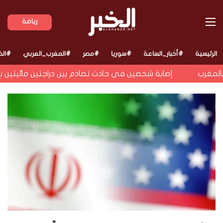
القائمة
رياضة
الرئيسية
#أخبار_الساعة
#سوريا
#مصر
#المغرب_العربي
#الخ
غرب
إصابة شخصين في حادث تصادم بين دراجتين مائيتين بماري