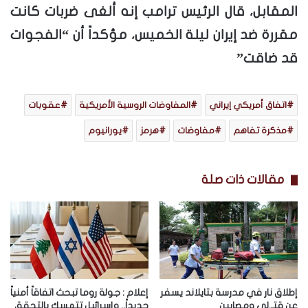
المقابل، قال الرئيس ترامب إنه ألغى ضربات كانت
مقررة ضد إيران ليلة الخميس، مؤكداً أن “الفجوات
قد ضاقت”
اتفاق أمريكي إيراني
المفاوضات الروسية الأمريكية
عقوبات
مذكرة تفاهم
مفاوضات
هرمز
يورانيوم
مقالات ذات صلة
إطلاق نار في مدرسة بتايلاند يسفر
إعلام : جولة روما تبحث اتفاقاً أمنياً
عن قتـ.لى ومصابين
جديداً.. وإسرائيل تتمسك بالتحقق