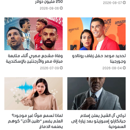
250 مليون دولار
2026-08-07
2026-08-06
تحديد موعد حفل زفاف رونالدو
وفاة مشجع مصري أثناء متابعة
وجورجينا
مباراة مصر والأرجنتين بالإسكندرية
2026-07-09
2026-08-04
تركي آل الشيخ يعلن إسلام
لماذا تسمع صوتًا غير موجود؟
جيانكارلو إسبوزيتو بعد زيارة إلى
العلم يفسر “طنين الأذن” كوهم
السعودية
يصنعه الدماغ