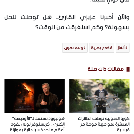
والآن أخبرنا عزيزي القارئ.. هل توصلت للحل
بسهولة؟ وكم استغرقت من الوقت؟
ألغاز
خدع بصرية
وهم بصري
مقالات ذات صلة
كوريا الجنوبية توظف الطائرات
هوليوود تستعد لـ”الأوديسة”
المسيّرة لمواجهة موجة حر
الكبرى.. كريستوفر نولان يقود
قياسية
أعظم ملحمة سينمائية بموازنة