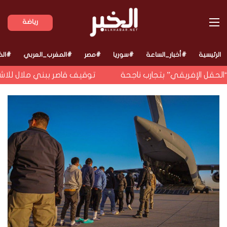
القائمة
رياضة
الرئيسية
#أخبار_الساعة
#سوريا
#مصر
#المغرب_العربي
#الخ
لحقل الإفريقي” بتجارب ناجحة
توقيف قاصر ببني ملال للاشتبا