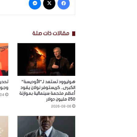
مقالات ذات صلة
هوليوود تستعد لـ”الأوديسة”
تحدي
الكبرى.. كريستوفر نولان يقود
وجورج
أعظم ملحمة سينمائية بموازنة
-04
250 مليون دولار
2026-08-06