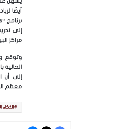
يسهل عل
أيضًا لزي
إلى تدري
مراكز البي
وتوقع وو
الحالية ب
إلى أن ا
معظم الو
الذكاء 
فيسبوك
‫X
ماسنجر