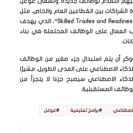
يهم التقدم لوظائف جديدة. وتسعى غوغل
ادة الشراكات بين القطاعين العام والخاص، مثل
برنامج “Skilled Trades and Readiness”، الذي يهدف
ب العمال على الوظائف المحتملة في بناء
انات.
كر أن يتم استبدال جزء صغير من الوظائف
الذكاء الاصطناعي على المدى الطويل، مشيرًا
لذكاء الاصطناعي سيصبح جزءًا لا يتجزأ من
ظائف المستقبلية.
الاصطناعي
برامج تعليمية
غوغل