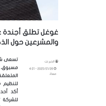
غوغل تطلق أجندة ع
والمشرعين حول الذك
تسعى شرك
الخبر.نت
مسبوق، 
2025/01/26 - 4:01
مساءً
المتعلقة
لتنظيم ه
أكد أحد 
للشركة 