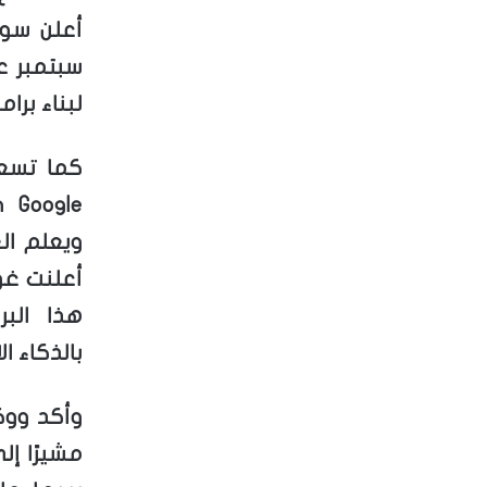
أعلن سون
لبناء برا
ويعلم ال
أعلنت غ
هذا الب
بالذكاء ا
وأكد ووك
مشيرًا إ