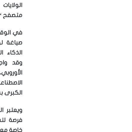
الولايات
متصفح “ك
في الوقت
صياغة لو
الذكاء ا
وقد واج
الأوروبي
الاصطناع
الكبرى ب
ويعتبر ا
فرصة لتش
خاصة مع 