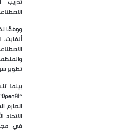
تدريب ا
الاصطناع
ووفقًا ل
ألفابت، 
الاصطنا
والمنظم
تطوير سيا
بينما ت
“
الصارم ا
الاتحاد 
في مجال 