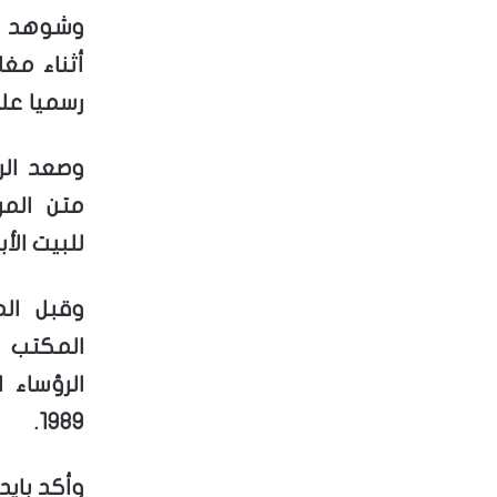
وشوهد تر
أثناء مغا
رسميا على
وصعد الر
متن المر
للبيت الأ
وقبل الم
المكتب ا
الرؤساء 
1989.
وأكد بايد