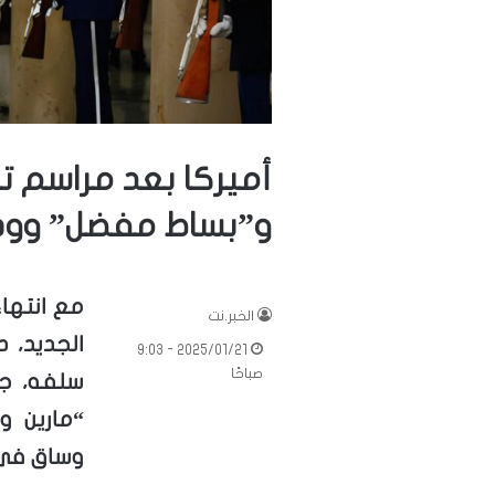
أميركا بعد مراسم تن
و”بساط مفضل” وودا
مع انتهاء
الخبر.نت
الجديد، د
2025/01/21 - 9:03
صباحًا
سلفه، جو
“مارين و
وساق في ا