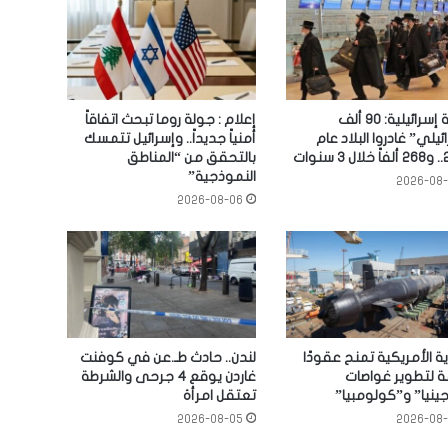
دراسة إسرائيلية: 90 ألف
إعلام : جولة روما تبحث اتفاقاً
ئيلي” غادروا البلاد عام
أمنياً جديداً.. وإسرائيل تتمسك
نوات
بالتحقق من “المناطق
النموذجية”
2026-08
2026-08-06
ية الأمريكية تمنح عقودًا
لندن.. حادث طـ.عن في كوفنت
 لتطوير غواصات
غاردن يوقع 4 جرحى والشرطة
ينيا” و”كولومبيا”
تعتقل امرأة
2026-08-05
2026-08