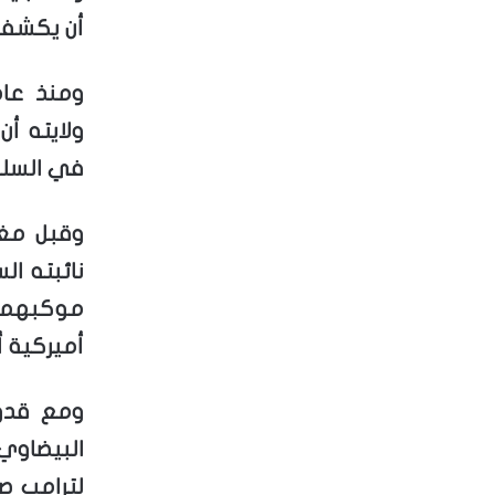
أن يكشف 
ولايته أ
في السلط
وقبل مغا
نائبته ا
موكبهما
أميركية أ
ومع قدوم
البيضاو
لترامب ص