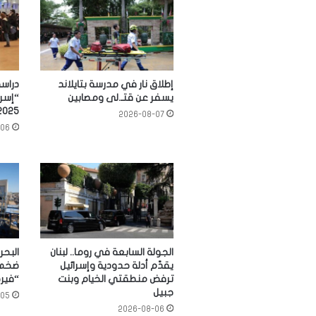
إطلاق نار في مدرسة بتايلاند
يسفر عن قتـ.لى ومصابين
“إسرا
2025.. و268 ألفاً خلال 3 س
2026-08-07
-06
الجولة السابعة في روما.. لبنان
البحر
يقدّم أدلة حدودية وإسرائيل
ضخمة
ترفض منطقتي الخيام وبنت
“فيرج
جبيل
-05
2026-08-06