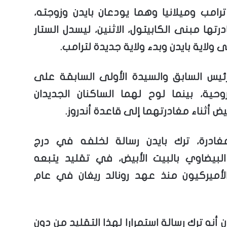
امب وميلانيا وهما يودعان بايدن وزوجته،
درتها مبنى الكابيتول، الاثنين، ليسدل الستار
 ولاية بايدن وبدء ولاية جديدة لترامب.
ئيس السابق والسيدة الأولى السابقة على
وحية، بينما لوح لهما الساكنان الجديدان
بيض أثناء مغادرتهما إلى قاعدة أندروز.
غادرة، ترك بايدن رسالة لخلفه في درج
لبيضاوي بالبيت الأبيض، في تقليد يتبعه
الأميركيون منذ عهد رونالد ريغان في عام
ن أنه ترك رسالة استمرارا لهذا التقليد من دون