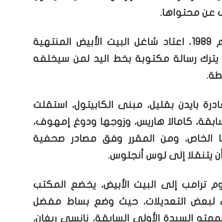
عن محتواها.
ومنذ عام 1989، اعتاد شاغل البيت الأبيض المنتهية
ن يترك رسالة مكتوبة بخط اليد لمن سيخلفه
ة.
درة بايدن بقليل، مبنى الكابيتول، استقلت
لسابقة، كامالا هاريس، وزوجها ودوغ إمهوف،
 الخاص، ومن المقرر وفق مصادر صحفية
ن يتنقلا إلى لوس أنجلوس.
 ترامب إلى البيت الأبيض، يخضع المكتب
ي لبعض التعديلات، حيث وضع بساط مفضل
ممته السيدة الأولى السابقة، نانسي ريغان،