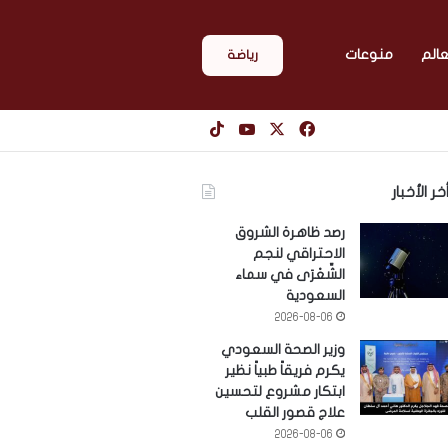
عالم
منوعات
رياضة
‫X
فيسبوك
‫YouTube
‫TikTok
خر الأخبار
رصد ظاهرة الشروق
الاحتراقي لنجم
الشِّعْرَى في سماء
السعودية
2026-08-06
وزير الصحة السعودي
يكرم فريقاً طبياً نظير
ابتكار مشروع لتحسين
علاج قصور القلب
2026-08-06