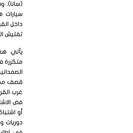
(سانا). 
سيارات ه
داخل الق
تفتيش الم
يأتي هذ
متكررة ف
الصمداني
قصف مدف
غرب القر
أو اشتباك
دوريات و
في إطار