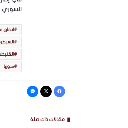
السوري و
اتفاق فض 
السيطر
القنيطر
سوريا
فيسبوك
‫X
ماسنجر
مقالات ذات صلة