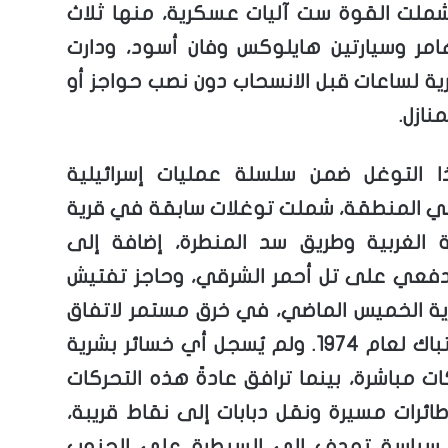
وشملت القوة ست آليات عسكرية، منها ثلاث
امر وسيارتين هايلوكس وفان أسود، ودارت
رية لساعات قبل الانسحاب دون نصب حواجز أو
نازل.
ا التوغل ضمن سلسلة عمليات إسرائيلية
ي المنطقة، شملت توغلات سابقة في قرية
ة الغربية وطريق سد المنطرة، إضافة إلى
عي على تل أحمر الشرقي، وحاجز تفتيش
ية الخميس الماضي، في خرق مستمر لاتفاق
فض الاشتباك لعام 1974. ولم يُسجل أي خسائر بشرية
ات مباشرة، بينما ترافق عادةً هذه التحركات
طائرات مسيرة ونقل دبابات إلى نقاط قريبة،
 سياسة تهدف إلى السيطرة على الجنوب