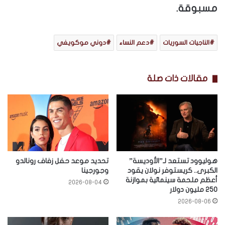
مسبوقة.
الناجيات السوريات
دعم النساء
دوني موكويغي
مقالات ذات صلة
هوليوود تستعد لـ”الأوديسة”
تحديد موعد حفل زفاف رونالدو
الكبرى.. كريستوفر نولان يقود
وجورجينا
أعظم ملحمة سينمائية بموازنة
2026-08-04
250 مليون دولار
2026-08-06