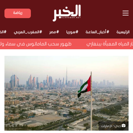
القائمة
رياضة
الرئيسية
#أخبار_الساعة
#سوريا
#مصر
#المغرب_العربي
#الخ
ياه المعبأة ببنغازي
ظهور سحب الماماتوس في سماء ولاية ا
دبي- الإمارات