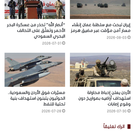
إيران تبحث مع سلطنة عمان إنشاء
“أنصار الله” تحذر من عسكرة البحر
مسار آمن مؤقت عبر مضيق هرمز
الأحمر وتعلّق على التحالف
البحري السعودي
2026-08-03
2026-07-31
الأردن يعلن إحباط محاولة
مسيّرات فوق الأردن والسعودية..
استهداف أراضيه بصواريخ دون
الحوثيون يتبنون استهداف بنية
وقوع إصابات
تحتية للنفط
2026-07-28
2026-07-30
اترك تعليقاً