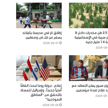
ضبط 2.5 طن مخدرات داخل 9
إطلاق نار في مدرسة بتايلاند
 سرية في الإسماعيلية
يسفر عن قتـ.لى ومصابين
ر جنيه
2026-08-07
2026-08
ون سبور يعلن التعاقد مع
إعلام : جولة روما تبحث اتفاقاً
 صلاح لمدة موسمين
أمنياً جديداً.. وإسرائيل تتمسك
بالتحقق من “المناطق
2026-08
النموذجية”
2026-08-06