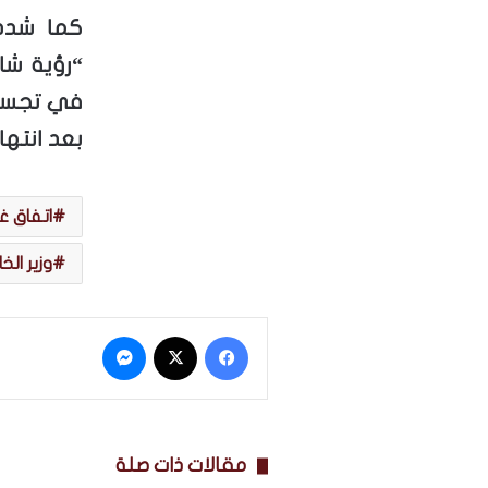
كما شدد 
“رؤية شا
في تجسيد
بعد انتها
اتفاق غ
وزير الخ
فيسبوك
‫X
ماسنجر
مقالات ذات صلة