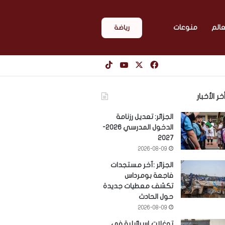
عالم
منوعات
رياضة
‫X
فيسبوك
‫YouTube
‫TikTok
خر الأخبار
الجزائر: تعديل رزنامة
الدخول المدرسي 2026-
2027
2026-08-09
الجزائر :آخر مستجدات
فاجعة بومرداس
تكشف معطيات جديدة
حول الحادث
2026-08-09
توغلات إسرائيلية في