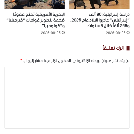
دراسة إسرائيلية: 90 ألف
البحرية الأمريكية تمنح عقودًا
“إسرائيلي” غادروا البلاد عام 2025..
ضخمة لتطوير غواصات “فيرجينيا”
و268 ألفاً خلال 3 سنوات
و”كولومبيا”
2026-08-05
2026-08-06
اترك تعليقاً
لن يتم نشر عنوان بريدك الإلكتروني.
الحقول الإلزامية مشار إليها بـ
*
ا
ل
ت
ع
ل
ي
ق