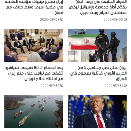
الجولة السابعة في روما.. لبنان
إيران تقترح ترتيبات مؤقتة للملاحة
يقدّم أدلة حدودية وإسرائيل ترفض
في مضيق هرمز وسط خلاف مع
منطقتي الخيام وبنت جبيل
عُمان
2026-08-03
2026-08-06
إيران تعلن نقل جثـ.امين 5 من
بعد اجتماع الـ 90 دقيقة.. نتنياهو:
الحرس الثوري قُـ.تلوا بهجوم في
اتفقت مع ترامب على منع إيران
العراق
من امتلاك سلاح نووي
2026-07-30
2026-07-31