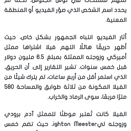
تلتهم ممتلكات في لوس أنجلوس، لكنه لم
يحدد اسم الشخص الذي صوّر الفيديو أو المنطقة
المعنية.
أثار الفيديو انتباه الجمهور بشكل خاص، حيث
أظهر حريقًا هائلًا التهم فيلا اشتراها ممثل
أميركي وزوجته الممثلة بمبلغ 6.5 مليون دولار
قبل خمس سنوات. تشير التقارير إلى أن الحريق،
الذي استمر أقل من أربع ساعات، لم يترك شيئًا من
الفيلا المكونة من ثلاثة طوابق والمساحة 580
مترًا مربعًا، سوى الرماد والخراب.
الفيلا كانت تُعتبر موطنًا للممثل آدم برودي
وزوجته ليighton Meester، حيث تضم خمس