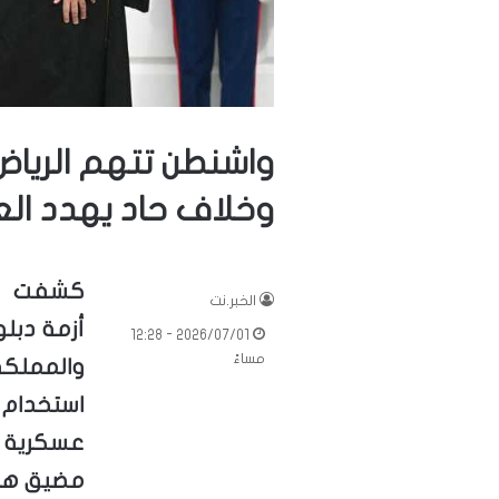
واشنطن تتهم الرياض
وخلاف حاد يهدد الع
كشفت تقا
الخبر.نت
أزمة دبل
2026/07/01 - 12:28
مساءً
والمملكة 
استخدام
عسكرية 
مضيق هرم