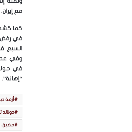
ونقله إ
مع إيران، 
كما كشفت
في رفض 
السبع في
وفي عدم 
في جولته
“إهانة”.
أزمة دب
دونالد ت
مضيق ه