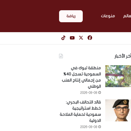
عالم
منوعات
رياضة
‫X
فيسبوك
‫YouTube
‫TikTok
خر الأخبار
منطقة تبوك في
السعودية تسجل 40%
من إجمالي إنتاج العنب
الوطني
2026-08-08
قائد التحالف البحري:
خطط استراتيجية
سعودية لحماية الملاحة
الدولية
2026-08-08