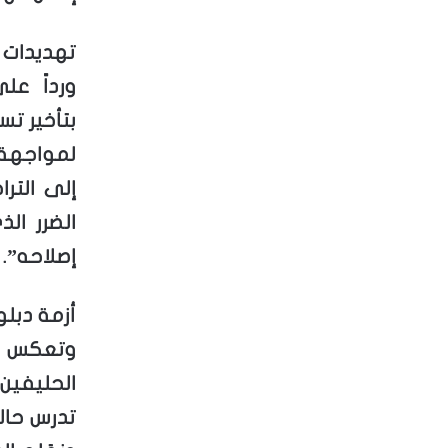
تهديدات 
ورداً ع
بتأخير تس
لمواجهة ا
إلى الترا
الضرر ال
إصلاحه”.
أزمة دبل
وتعكس ه
الحليفين 
تدرس حال