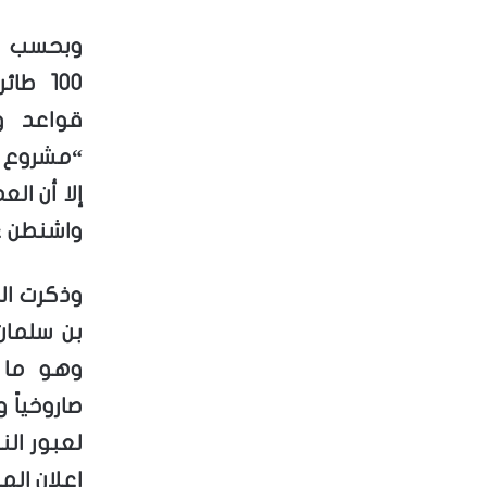
وبحسب صح
100 ط
قواعد و
“مشروع ال
إلا أن ا
واشنطن ع
وذكرت ال
بن سلمان 
وهو ما 
صاروخياً 
لعبور ال
إعلان اله