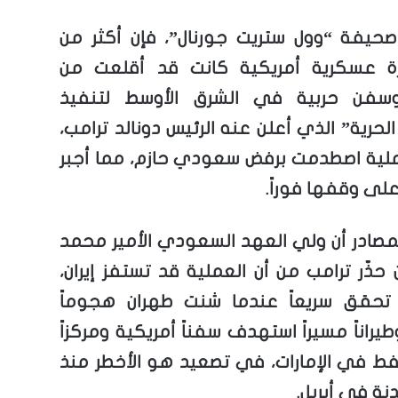
يفة “وول ستريت جورنال”، فإن أكثر من
ائرة عسكرية أمريكية كانت قد أقلعت من
سفن حربية في الشرق الأوسط لتنفيذ
حرية” الذي أعلن عنه الرئيس دونالد ترامب،
لعملية اصطدمت برفض سعودي حازم، مما أجبر
لى وقفها فوراً.
مصادر أن ولي العهد السعودي الأمير محمد
حذّر ترامب من أن العملية قد تستفز إيران،
تحقق سريعاً عندما شنت طهران هجوماً
وطيراناً مسيراً استهدف سفناً أمريكية ومركزاً
نفط في الإمارات، في تصعيد هو الأخطر منذ
دنة في أبريل.