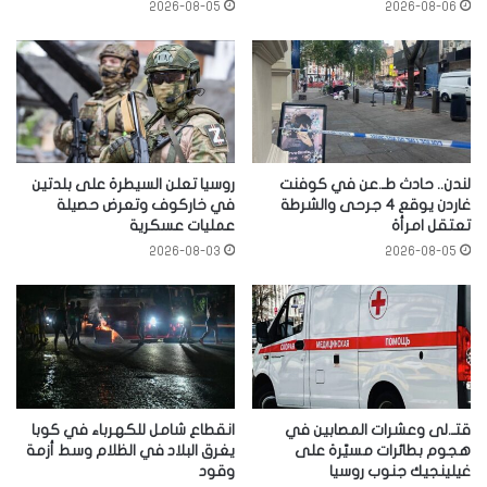
2026-08-05
2026-08-06
لندن.. حادث طـ.عن في كوفنت
روسيا تعلن السيطرة على بلدتين
غاردن يوقع 4 جرحى والشرطة
في خاركوف وتعرض حصيلة
تعتقل امرأة
عمليات عسكرية
2026-08-03
2026-08-05
قتـ.لى وعشرات المصابين في
انقطاع شامل للكهرباء في كوبا
هجوم بطائرات مسيّرة على
يغرق البلاد في الظلام وسط أزمة
غيلينجيك جنوب روسيا
وقود