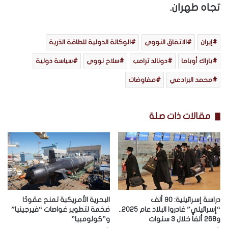
تجاه طهران.
إيران
الاتفاق النووي
الوكالة الدولية للطاقة الذرية
باراك أوباما
دونالد ترامب
سلاح نووي
سياسة دولية
محمد البرادعي
مفاوضات
مقالات ذات صلة
دراسة إسرائيلية: 90 ألف
البحرية الأمريكية تمنح عقودًا
“إسرائيلي” غادروا البلاد عام 2025..
ضخمة لتطوير غواصات “فيرجينيا”
و268 ألفاً خلال 3 سنوات
و”كولومبيا”