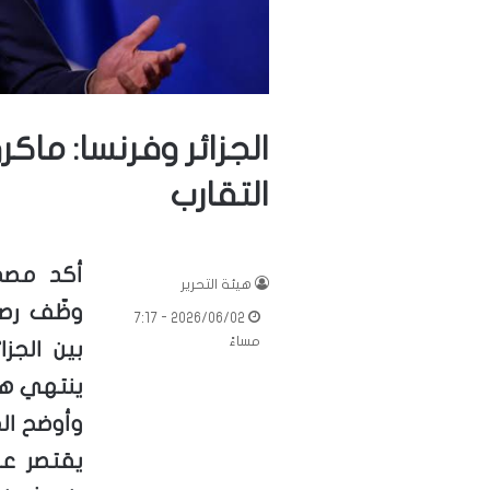
الجزائر وفرنسا: ماك
التقارب
أكد مصد
هيئة التحرير
وظّف رصي
2026/06/02 - 7:17
مساءً
بين الجز
ينتهي هذ
وأوضح الم
يقتصر على