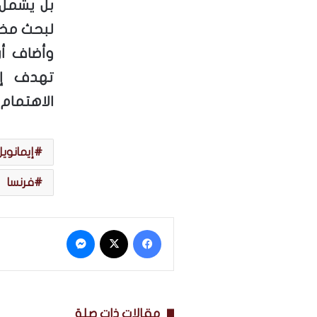
بل يشمل
لبحث مختل
وأضاف أن
تهدف إل
الاهتمام 
إيمانوي
فرنسا
فيسبوك
‫X
ماسنجر
مقالات ذات صلة