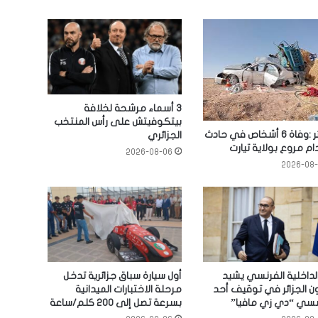
3 أسماء مرشحة لخلافة
بيتكوفيتش على رأس المنتخب
الجزائر :وفاة 6 أشخاص في حادث
الجزائري
م مروع بولاية تيارت
2026-08-06
2026-08
الداخلية الفرنسي يشيد
أول سيارة سباق جزائرية تدخل
ن الجزائر في توقيف أحد
مرحلة الاختبارات الميدانية
ي “دي زي مافيا”
بسرعة تصل إلى 200 كلم/ساعة