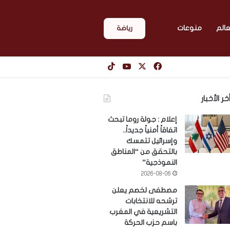
عالم
منوعات
رياضة
‫X
فيسبوك
‫YouTube
‫TikTok
خر الأخبار
إعلام : جولة روما تبحث
اتفاقاً أمنياً جديداً..
وإسرائيل تتمسك
بالتحقق من “المناطق
النموذجية”
2026-08-06
مصطفى لخصم يعلن
ترشحه للانتخابات
التشريعية في المغرب
باسم حزب الحركة