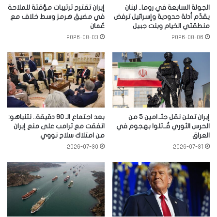
الجولة السابعة في روما.. لبنان
إيران تقترح ترتيبات مؤقتة للملاحة
يقدّم أدلة حدودية وإسرائيل ترفض
في مضيق هرمز وسط خلاف مع
منطقتي الخيام وبنت جبيل
عُمان
2026-08-03
2026-08-06
إيران تعلن نقل جثـ.امين 5 من
بعد اجتماع الـ 90 دقيقة.. نتنياهو:
الحرس الثوري قُـ.تلوا بهجوم في
اتفقت مع ترامب على منع إيران
العراق
من امتلاك سلاح نووي
2026-07-30
2026-07-31