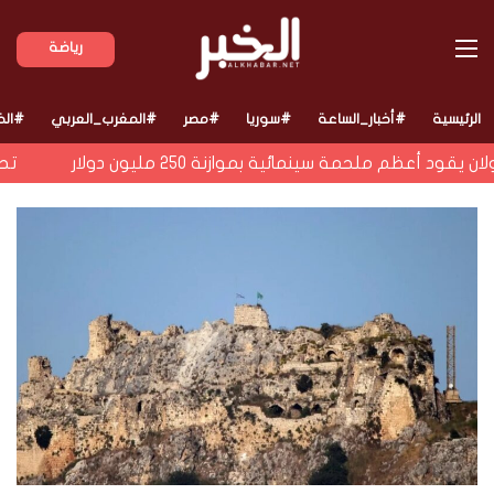
القائمة
رياضة
الرئيسية
#أخبار_الساعة
#سوريا
#مصر
#المغرب_العربي
#الخ
ظم ملحمة سينمائية بموازنة 250 مليون دولار
تحقيق