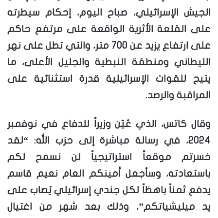
الجيش الإسرائيلي، صباح اليوم، إحكام سيطرته
على القلعة الأثرية الواقعة على مرتفع حاكم
على ارتفاع يزيد عن 700 متر، والتي تطل على نهر
الليطاني ومنطقة النبطية والجليل الأعلى، ما
يتيح للقوات الإسرائيلية قدرة استثنائية على
المراقبة والرصد.
وقال كاتس، الذي عُيّن وزيراً للدفاع في نوفمبر
2024، في رسالة مباشرة إلى حزب الله: “لقد
خسرتم موقعاً استراتيجياً لن نسمح لكم
باستعادته، وسأجعل أمينكم العام نعيم قاسم
يدفع ثمناً باهظاً لكل جندي إسرائيلي يُصاب على
يد ميليشياتكم”، وذلك بعد شهر من اغتيال