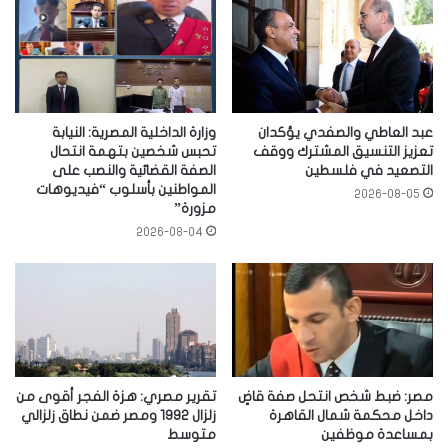
عبد العاطي والصفدي يؤكدان
وزارة الداخلية المصرية: النيابة
تعزيز التنسيق المشترك ووقف
تحبس شخصين بتهمة انتحال
التصعيد في فلسطين
الصفة القضائية والنصب على
المواطنين بأسلوب “فيديوهات
2026-08-05
مزورة”
2026-08-04
مصر: ضبط شخص انتحل صفة قاضٍ
تقرير مصري: هزة الفجر أقوى من
داخل محكمة شمال القاهرة
زلزال 1992 ومصر ضمن نطاق زلزالي
بمساعدة موظفين
متوسط