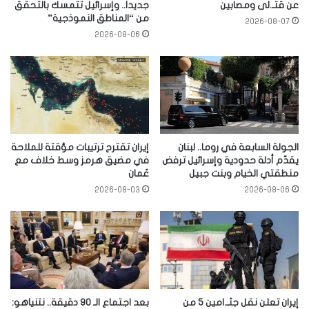
عن قتـ.لى ومصابين
جديداً.. وإسرائيل تتمسك بالتحقق
من “المناطق النموذجية”
2026-08-07
2026-08-06
الجولة السابعة في روما.. لبنان
إيران تقترح ترتيبات مؤقتة للملاحة
يقدّم أدلة حدودية وإسرائيل ترفض
في مضيق هرمز وسط خلاف مع
منطقتي الخيام وبنت جبيل
عُمان
2026-08-03
2026-08-06
إيران تعلن نقل جثـ.امين 5 من
بعد اجتماع الـ 90 دقيقة.. نتنياهو: