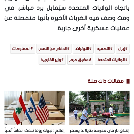
باتجاه الولايات المتحدة سيُقابل برد مباشر، في
وقت وصف فيه الضربات الأخيرة بأنها منفصلة عن
عمليات عسكرية أخرى جارية.
إيران
التصعيد
التوترات.
الدفاع عن النفس
المفاوضات
الولايات المتحدة.
مضيق هرمز
وزير الخارجية
مقالات ذات صلة
إطلاق نار في مدرسة بتايلاند يسفر
إعلام : جولة روما تبحث اتفاقاً أمنياً