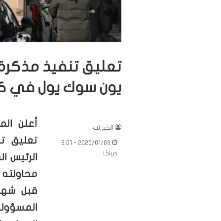
تعليق تنفيذ مذكرة
يون سوك يول في كور
أعلن الم
الخبر.نت
تعليق ت
2025/01/03 - 9:01
صباحًا
الرئيس ا
محاولته 
قبل شهر
المسؤولي