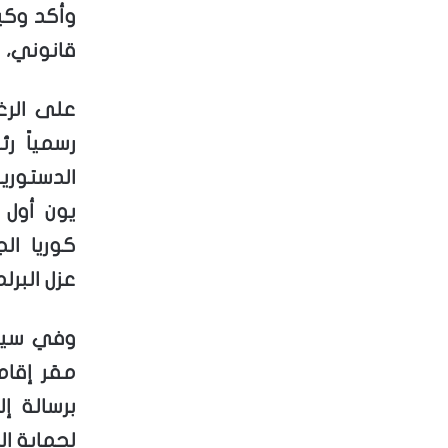
وأكد وكي
قانوني، م
على الرغم
رسمياً ر
الدستورية
يون أول
كوريا ال
عزل البرل
وفي سيا
مقر إقام
برسالة إ
لحماية الب