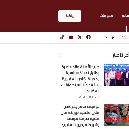
عالم
منوعات
رياضة
‫X
فيسبوك
‫YouTube
‫TikTok
يديوهات مزورة”
خر الأخبار
حزب الأصالة والمعاصرة
يطلق تعبئة سياسية
بمدينة أكادير المغربية
استعداداً للاستحقاقات
المقبلة
2026-08-05
توقيف قاصر بمراكش
على خلفية تورطه في
قضية سرقة موثقة
بشريط فيديو بالمغرب