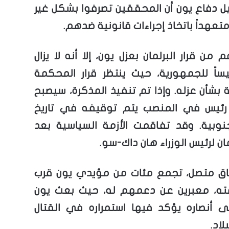
ل دفاع يون أن المحققين تصرفوا بشكل غير
تعهداً باتخاذ إجراءات قانونية ضدهم.
 من قرار البرلمان بعزل يون، إلا أنه لا يزال
ئيساً للجمهورية، حيث ينتظر قرار المحكمة
 بشأن عزله. وإذا تم تنفيذ المذكرة، سيصبح
 رئيس في المنصب يتم توقيفه في تاريخ
جنوبية. وقد تفاقمت الأزمة السياسية بعد
مان لرئيس الوزراء هان داك-سو.
ق متصل، تجمع مئات من مؤيدي يون قرب
ته، معبرين عن دعمهم له، حيث بعث يون
لى أنصاره يؤكد فيها استمراره في القتال
لاد.