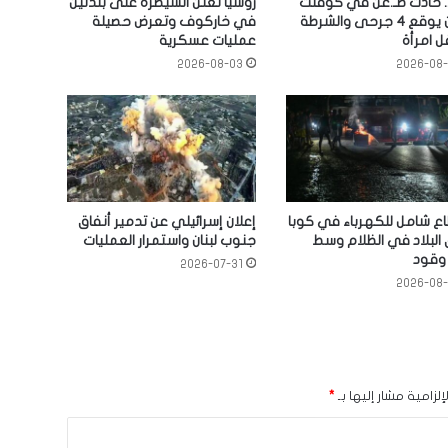
. حادث طـ.عن في كوفنت
روسيا تعلن السيطرة على بلدتين
غاردن يوقع 4 جرحى والشرطة
في خاركوف وتعرض حصيلة
 امرأة
عمليات عسكرية
2026-08-03
2026-08
ع شامل للكهرباء في كوبا
إعلان إسرائيلي عن تدمير أنفاق
البلاد في الظلام وسط
جنوب لبنان واستمرار العمليات
 وقود
2026-07-31
2026-08
لزامية مشار إليها بـ
*