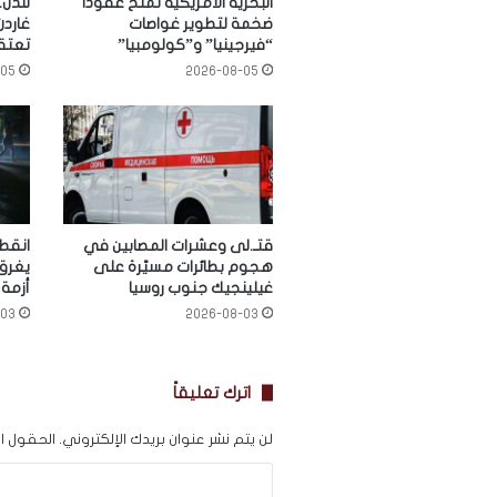
البحرية الأمريكية تمنح عقودًا
لندن.
ضخمة لتطوير غواصات
“فيرجينيا” و”كولومبيا”
تعتقل
-05
2026-08-05
قتـ.لى وعشرات المصابين في
انقطا
هجوم بطائرات مسيّرة على
يغرق 
غيلينجيك جنوب روسيا
أزمة
-03
2026-08-03
اترك تعليقاً
لن يتم نشر عنوان بريدك الإلكتروني.
الحقول الإ
ا