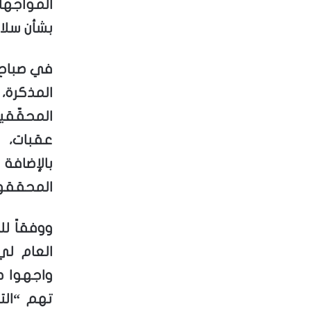
المواجهات
بشأن سلا
في صباح 
المذكرة،
المحقّقي
عقبات، 
بالإضاف
المحققون
ووفقاً ل
العام لي
واجهوا ص
تهم “الت