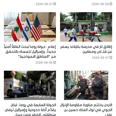
2026-08-07
2026-08-08
إطلاق نار في مدرسة بتايلاند يسفر
إعلام : جولة روما تبحث اتفاقاً أمنياً
عن قتـ.لى ومصابين
جديداً.. وإسرائيل تتمسك بالتحقق
من “المناطق النموذجية”
2026-08-07
2026-08-06
الاردن يختتم مناورة مقاومة الإنزال
الجولة السابعة في روما.. لبنان
الجوي في لواء الملك حسين بن
يقدّم أدلة حدودية وإسرائيل ترفض
علي
منطقتي الخيام وبنت جبيل