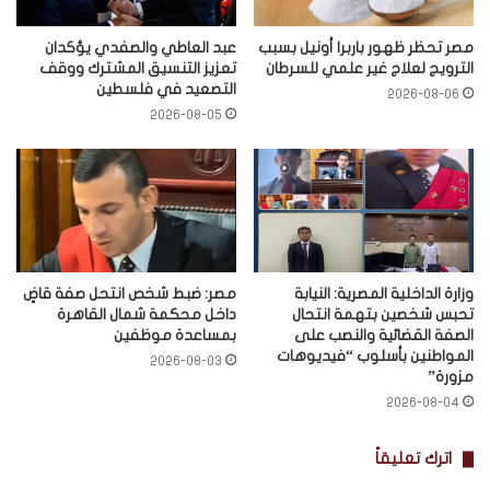
مصر تحظر ظهور باربرا أونيل بسبب
عبد العاطي والصفدي يؤكدان
الترويج لعلاج غير علمي للسرطان
تعزيز التنسيق المشترك ووقف
التصعيد في فلسطين
2026-08-06
2026-08-05
وزارة الداخلية المصرية: النيابة
مصر: ضبط شخص انتحل صفة قاضٍ
تحبس شخصين بتهمة انتحال
داخل محكمة شمال القاهرة
الصفة القضائية والنصب على
بمساعدة موظفين
المواطنين بأسلوب “فيديوهات
2026-08-03
مزورة”
2026-08-04
اترك تعليقاً