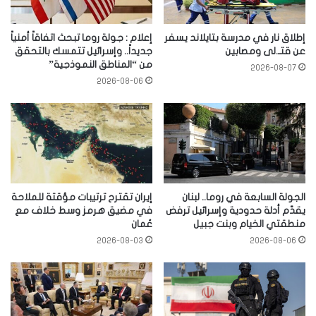
إطلاق نار في مدرسة بتايلاند يسفر
إعلام : جولة روما تبحث اتفاقاً أمنياً
عن قتـ.لى ومصابين
جديداً.. وإسرائيل تتمسك بالتحقق
من “المناطق النموذجية”
2026-08-07
2026-08-06
الجولة السابعة في روما.. لبنان
إيران تقترح ترتيبات مؤقتة للملاحة
يقدّم أدلة حدودية وإسرائيل ترفض
في مضيق هرمز وسط خلاف مع
منطقتي الخيام وبنت جبيل
عُمان
2026-08-03
2026-08-06