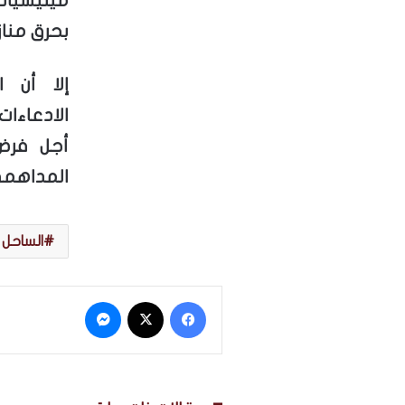
ميليشيا
بحرق مناز
إلا أن 
الادعاءا
أجل فرض
المداهمة
الساحل 
فيسبوك
‫X
ماسنجر