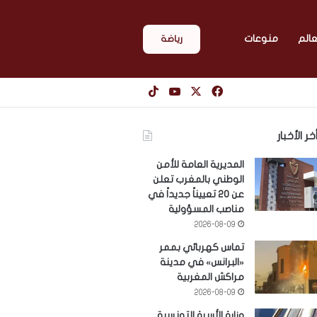
عالم
منوعات
رياضة
‫X
فيسبوك
‫YouTube
‫TikTok
خر الأخبار
المديرية العامة للأمن
الوطني بالمغرب تعلن
عن 20 تعييناً جديداً في
مناصب المسؤولية
2026-08-09
تماس كهربائي بممر
«البرانس» في مدينة
مراكش المغربية
2026-08-09
وزارة الأسرة التونسية