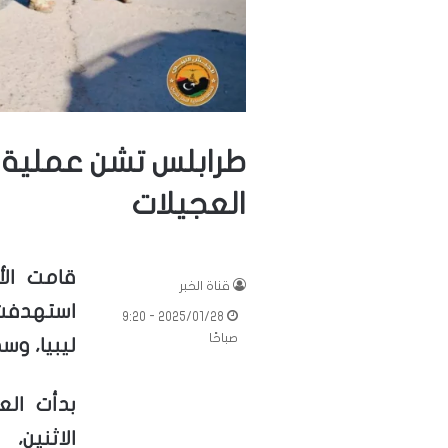
طرابلس تشن عملية أ
العجيلات
قامت ال
قناة الخبر
استهدفت 
2025/01/28 - 9:20
صباحًا
ليبيا، وس
بدأت ال
الاثنين