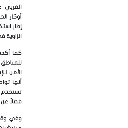
الغربي 
أوكار ال
إطار استك
الزاوية ف
كما أكدت
للمناطق 
الأمن لل
أنها توا
تستخدم ه
فضلاً عن 
وفي وقت 