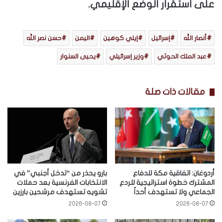
على استقرار الوضع الإقليمي.
أنصار الله
إسرائيل
إيلي كوهين
اليمن
حسن نصر الله
عبد الملك الحوثي
وزير إسرائيلي
يحيى السنوار
مقالات ذات صلة
أردوغان: اتفاقية مكة للدفاع
بارو يحذر من “تدخل أجنبي” في
المشترك خطوة استراتيجية للردع
الانتخابات الفرنسية بعد حملات
الجماعي ولا تستهدف أحداً
تشويه تستهدف مرشحين بارزين
2026-08-07
2026-08-07