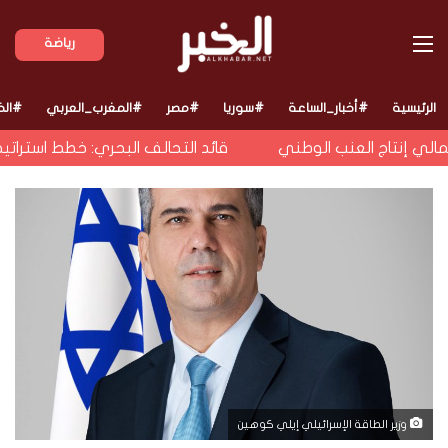
القائمة
رياضة
الرئيسية
#أخبار_الساعة
#سوريا
#مصر
#المغرب_العربي
#الخ
قائد التحالف البحري: خطط استراتيجي
وزير الطاقة الإسرائيلي إيلي كوهين