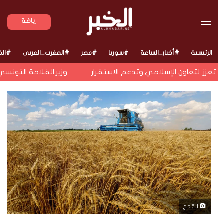
القائمة
رياضة
الرئيسية
#أخبار_الساعة
#سوريا
#مصر
#المغرب_العربي
#الخ
ز التعاون الإسلامي وتدعم الاستقرار
وزير الفلاحة التونسي ي
القمح