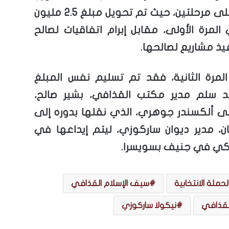
الأموال على مرحلتين، حيث تم تحويل مبلغ 2.5 مليون
المرة الأولى، مقابل إبرام اتفاقيات لصالح
فيذ مشاريع لصالحها.
لمرة الثانية، فقد تم تسليم نفس المبلغ
قد سلم مدير مكتب القذافي، بشير صالح،
إلى ألكسندر جوهري، الذي نقلها بدوره إلى
ن، مدير ديوان ساركوزي، ليتم إيداعها في
كي في جنيف بسويسرا.
حملة الانتخابية
سيف الإسلام القذافي
لقذافي
نيكولا ساركوزي