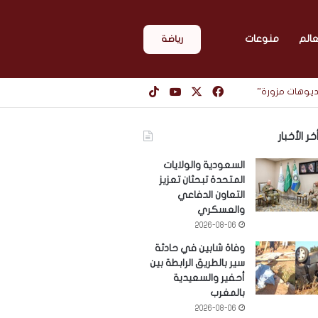
عالم
منوعات
رياضة
‫X
فيسبوك
‫YouTube
‫TikTok
يديوهات مزورة”
خر الأخبار
السعودية والولايات
المتحدة تبحثان تعزيز
التعاون الدفاعي
والعسكري
2026-08-06
وفاة شابين في حادثة
سير بالطريق الرابطة بين
أحفير والسعيدية
بالمغرب
2026-08-06