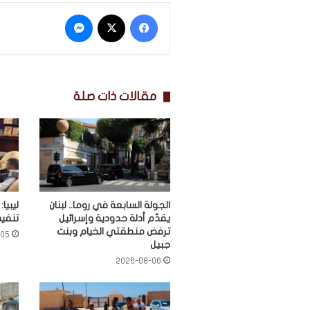
فيسبوك
‫X
ماسنجر
مقالات ذات صلة
الجولة السابعة في روما.. لبنان
ليبيا
يقدّم أدلة حدودية وإسرائيل
تنفي
ترفض منطقتي الخيام وبنت
-05
جبيل
2026-08-06