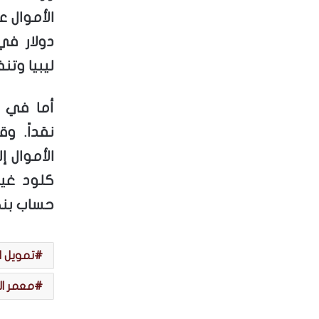
دولار في 
ليبيا وتن
أما في ا
نقداً. و
الأموال 
كلود غيا
حساب بن
تمويل ال
معمر ا