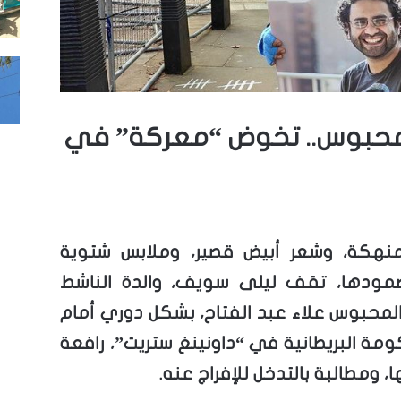
محبوس.. تخوض “معركة” في
منهكة، وشعر أبيض قصير، وملابس شتوية
مودها، تقف
ليلى سويف
، والدة الناشط
المحبوس
علاء عبد الفتاح
، بشكل دوري أمام
ومة البريطانية في “داونينغ ستريت”، رافعة
ا، ومطالبة بالتدخل للإفراج عنه.