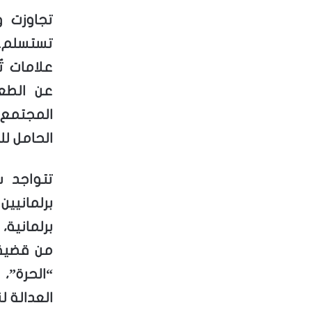
تجاوزت و
تستسلم. 
علامات ت
عن الطعا
المجتمع
الحامل لل
تتواجد س
برلمانيي
برلمانية
من قضية 
“الحرة”
العدالة لن