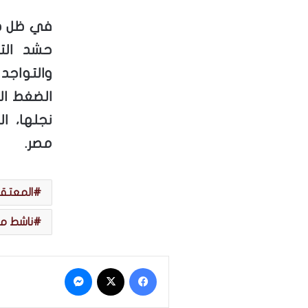
في ظل ص
حشد التأ
والتواجد
الضغط ال
نجلها، ا
مصر.
المعتقل
ناشط م
فيسبوك
‫X
ماسنجر