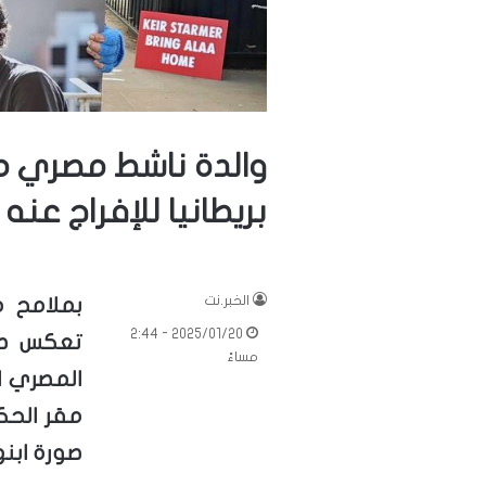
والدة ناشط مصري 
بريطانيا للإفراج عنه
الخبر.نت
بملامح 
2025/01/20 - 2:44
تعكس ص
مساءً
المصري 
مقر الحك
صورة ابنه