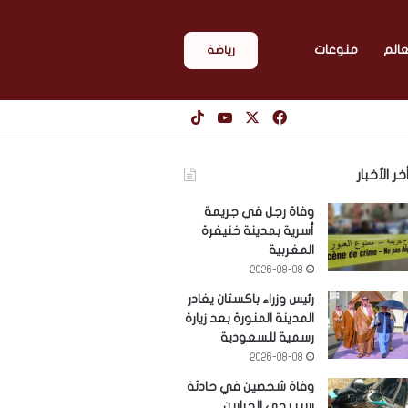
عالم
منوعات
رياضة
‫X
فيسبوك
‫YouTube
‫TikTok
خر الأخبار
وفاة رجل في جريمة
أسرية بمدينة خنيفرة
المغربية
2026-08-08
رئيس وزراء باكستان يغادر
المدينة المنورة بعد زيارة
رسمية للسعودية
2026-08-08
وفاة شخصين في حادثة
سير بحي الحرارين