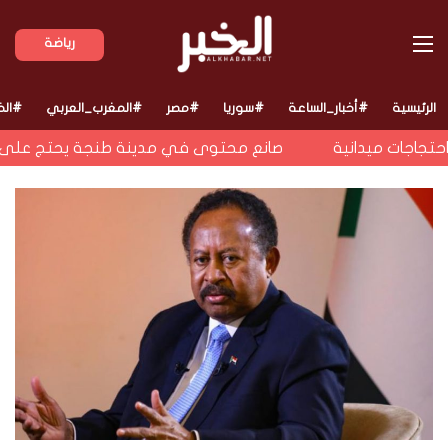
القائمة
رياضة
الرئيسية
#أخبار_الساعة
#سوريا
#مصر
#المغرب_العربي
#الخ
صانع محتوى في مدينة طنجة يحتج على قيمة ف