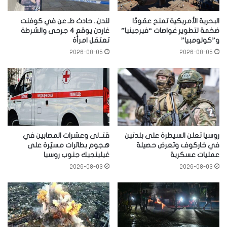
البحرية الأمريكية تمنح عقودًا
لندن.. حادث طـ.عن في كوفنت
ضخمة لتطوير غواصات “فيرجينيا”
غاردن يوقع 4 جرحى والشرطة
و”كولومبيا”
تعتقل امرأة
2026-08-05
2026-08-05
روسيا تعلن السيطرة على بلدتين
قتـ.لى وعشرات المصابين في
في خاركوف وتعرض حصيلة
هجوم بطائرات مسيّرة على
عمليات عسكرية
غيلينجيك جنوب روسيا
2026-08-03
2026-08-03