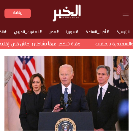
القائمة
رياضة
الرئيسية
#أخبار_الساعة
#سوريا
#مصر
#المغرب_العربي
#الخ
لسعيدية بالمغرب
وفاة شخص غرقاً بشاطئ رحاش في إقليم ال