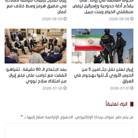
الجولة السابعة في روما.. لبنان
إيران تقترح ترتيبات مؤقتة للملاحة
يقدّم أدلة حدودية وإسرائيل ترفض
في مضيق هرمز وسط خلاف مع
منطقتي الخيام وبنت جبيل
عُمان
2026-08-03
2026-08-06
إيران تعلن نقل جثـ.امين 5 من
بعد اجتماع الـ 90 دقيقة.. نتنياهو:
الحرس الثوري قُـ.تلوا بهجوم في
اتفقت مع ترامب على منع إيران
العراق
من امتلاك سلاح نووي
2026-07-30
2026-07-31
اترك تعليقاً
لن يتم نشر عنوان بريدك الإلكتروني.
الحقول الإلزامية مشار إليها بـ
*
ا
ل