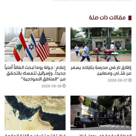
مقالات ذات صلة
إطلاق نار في مدرسة بتايلاند يسفر
إعلام : جولة روما تبحث اتفاقاً أمنياً
عن قتـ.لى ومصابين
جديداً.. وإسرائيل تتمسك بالتحقق
من “المناطق النموذجية”
2026-08-07
2026-08-06