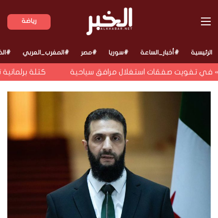
القائمة
رياضة
الرئيسية
#أخبار_الساعة
#سوريا
#مصر
#المغرب_العربي
#الخ
ة» في تفويت صفقات استغلال مرافق سياحية
كتلة برلمانية تط