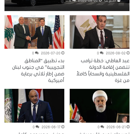
ترفض منطقتي الخيام وبنت جبيل
الخبر.نت
2026-08-06
0
0
2026-07-20
0
2026-08-02
عبد العاطي: خطة ترامب
بدء تطبيق “المناطق
تتضمن إقامة الدولة
التجريبية” في جنوب لبنان
الفلسطينية وانسحاباً كاملاً
ضمن إطار ثلاثي برعاية
من غزة
أميركية
0
2026-06-17
0
2026-06-21