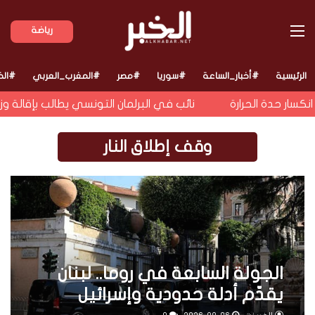
القائمة
رياضة
الرئيسية
#أخبار_الساعة
#سوريا
#مصر
#المغرب_العربي
#الخ
ار حدة الحرارة
نائب في البرلمان التونسي يطالب بإقالة وزير 
وقف إطلاق النار
الجولة السابعة في روما.. لبنان
يقدّم أدلة حدودية وإسرائيل