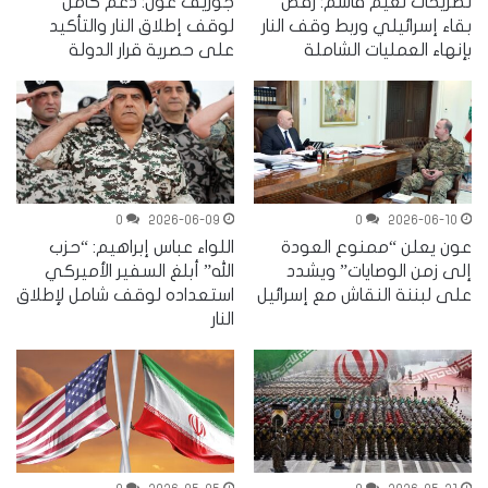
تصريحات نعيم قاسم: رفض
جوزيف عون: دعم كامل
بقاء إسرائيلي وربط وقف النار
لوقف إطلاق النار والتأكيد
بإنهاء العمليات الشاملة
على حصرية قرار الدولة
0
2026-06-09
0
2026-06-10
عون يعلن “ممنوع العودة
اللواء عباس إبراهيم: “حزب
إلى زمن الوصايات” ويشدد
الله” أبلغ السفير الأميركي
على لبننة النقاش مع إسرائيل
استعداده لوقف شامل لإطلاق
النار