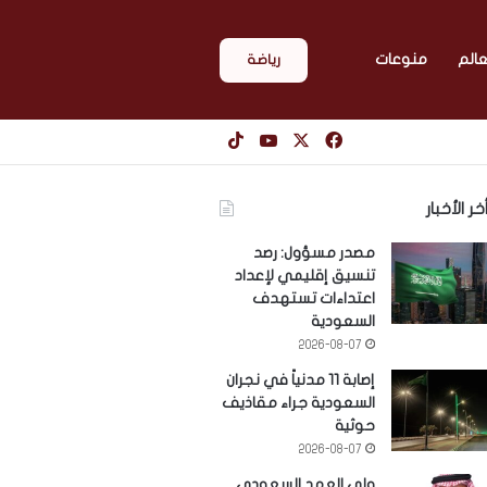
عالم
منوعات
رياضة
‫X
فيسبوك
‫YouTube
‫TikTok
خر الأخبار
مصدر مسؤول: رصد
تنسيق إقليمي لإعداد
اعتداءات تستهدف
السعودية
2026-08-07
إصابة 11 مدنياً في نجران
السعودية جراء مقاذيف
حوثية
2026-08-07
ولي العهد السعودي