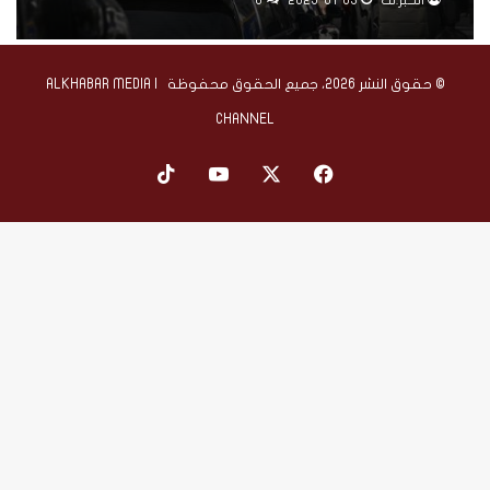
في كوريا الجنوبية
الخبر.نت
2025-01-03
0
© حقوق النشر 2026، جميع الحقوق محفوظة | ALKHABAR MEDIA
CHANNEL
‫X
فيسبوك
‫YouTube
‫TikTok