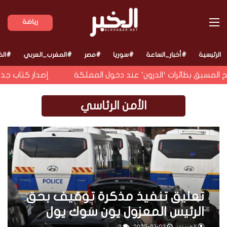
القائمة
رياضة
الرئيسية
#أخبار_الساعة
#سوريا
#مصر
#المغرب_العربي
#الخ
 المسبق بطائرات ‘الدرون’ عند دخول المملكة
إصدار كتاب جدي
الأمن الرئاسي
تعليق تنفيذ مذكرة توقيف بحق
الرئيس المعزول يون سوك يول