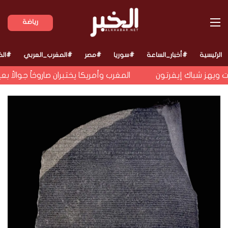
القائمة
رياضة
الرئيسية
#أخبار_الساعة
#سوريا
#مصر
#المغرب_العربي
#الخ
ويهز شباك إيفرتون
المغرب وأمريكا يختبران صاروخاً جوالاً بع