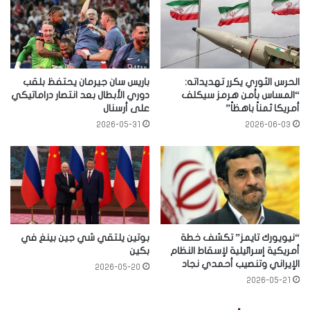
الحرس الثوري يكرر تهديداته:
باريس سان جيرمان يحتفظ بلقب
“المساس بأمن هرمز سيكلف
دوري الأبطال بعد انتصار دراماتيكي
أمريكا ثمناً باهظاً”
على أرسنال
2026-05-31
2026-06-03
“نيويورك تايمز” تكشف خطة
بوتين يلتقي شي جين بينغ في
أمريكية إسرائيلية لإسقاط النظام
بكين
الإيراني وتنصيب أحمدي نجاد
2026-05-20
2026-05-21