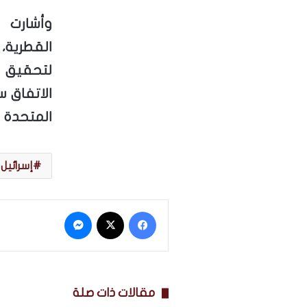
وأشارت و
القطرية،
لتحقيق و
الاتفاق س
المتحدة في 20 
إسرائيل
فيسبوك
‫X
ماسنجر
مقالات ذات صلة