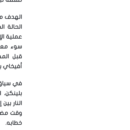
الهدف من
الحالة ا
عملية الإ
سوء معام
قبل المف
أفيخاي ب
في سياق م
بلينكن، ا
النار بي
وقت مضى”
خطابه.