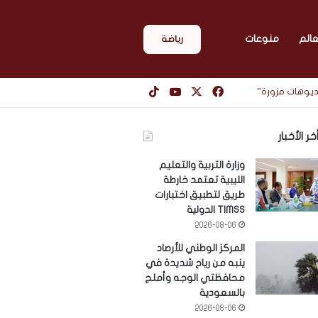
عالم
منوعات
رياضة
‫X
فيسبوك
‫YouTube
‫TikTok
يديوهات مزورة”
خر الأخبار
وزارة التربية والتعليم
الليبية تعتمد خارطة
طريق لتطبيق اختبارات
TIMSS الدولية
2026-08-06
المركز الوطني للأرصاد
ينبه من رياح شديدة في
محافظتي الوجه وأملج
بالسعودية
2026-08-06