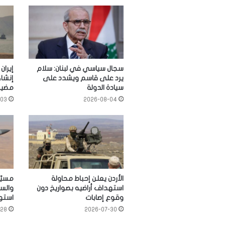
سجال سياسي في لبنان: سلام
إيران
يرد على قاسم ويشدد على
إنشا
سيادة الدولة
مضيق
-03
2026-08-04
الأردن يعلن إحباط محاولة
مسيّر
استهداف أراضيه بصواريخ دون
والسع
وقوع إصابات
استهد
-28
2026-07-30