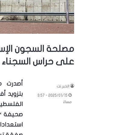
مصلحة السجون الإسرا
على حراس السجناء 
أصدرت مص
الخبر.نت
بتزويد أف
2025/01/15 - 3:57
مساءً
الفلسطين
صحيفة “ي
استعدادا
صفقة تبا