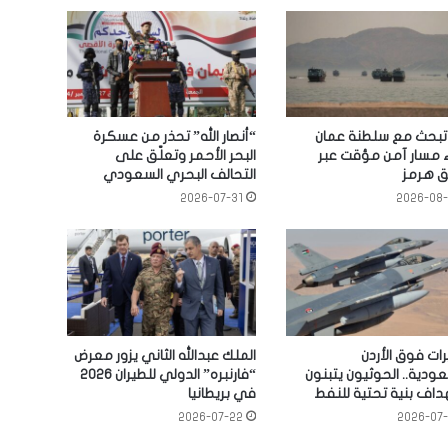
 تبحث مع سلطنة عمان
“أنصار الله” تحذر من عسكرة
ء مسار آمن مؤقت عبر
البحر الأحمر وتعلّق على
 هرمز
التحالف البحري السعودي
2026-07-31
2026-08
ات فوق الأردن
الملك عبدالله الثاني يزور معرض
ودية.. الحوثيون يتبنون
“فارنبره” الدولي للطيران 2026
اف بنية تحتية للنفط
في بريطانيا
2026-07-22
2026-07