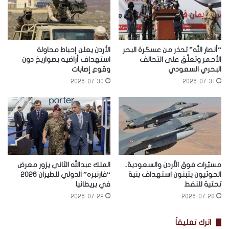
“أنصار الله” تحذر من عسكرة البحر
الأردن يعلن إحباط محاولة
الأحمر وتعلّق على التحالف
استهداف أراضيه بصواريخ دون
البحري السعودي
وقوع إصابات
2026-07-30
2026-07-31
مسيّرات فوق الأردن والسعودية..
الملك عبدالله الثاني يزور معرض
الحوثيون يتبنون استهداف بنية
“فارنبره” الدولي للطيران 2026
تحتية للنفط
في بريطانيا
2026-07-22
2026-07-28
اترك تعليقاً