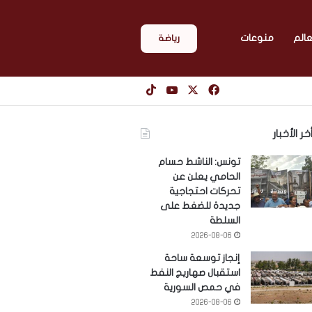
عالم
منوعات
رياضة
‫X
فيسبوك
‫YouTube
‫TikTok
خر الأخبار
تونس: الناشط حسام
الحامي يعلن عن
تحركات احتجاجية
جديدة للضغط على
السلطة
2026-08-06
إنجاز توسعة ساحة
استقبال صهاريج النفط
في حمص السورية
2026-08-06