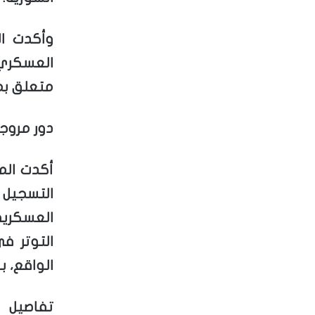
وأكدت ال
العسكري
متعلق بم
دور مروجي
أكدت الم
التسجيل ا
العسكرية
التوتر ف
الواقع، ب
تفاصيل 