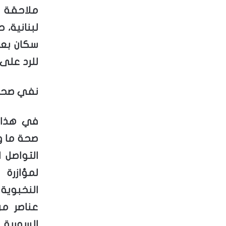
ملاحقة 
لبنانية، 
سكان بعض
للرد على 
نفي صحة 
في هذا ا
صحة ما و
التواصل 
لمؤازرة
النخبوية
عناصر من
السورية.