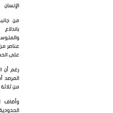
الإنسان
من جانبه
باندلاع
والمتوسط
عناصر من 
على الحدو
رغم أن ا
المرصد أش
من ثلاثة 
وأضاف ا
الحدودية