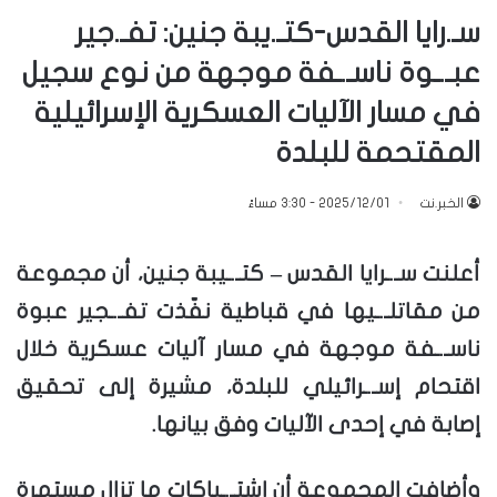
سـ.رايا القدس-كتـ.يبة جنين: تفـ.جير
عبـ.ـوة ناسـ.ـفة موجهة من نوع سجيل
في مسار الآليات العسكرية الإسرائيلية
المقتحمة للبلدة
الخبر.نت
2025/12/01 - 3:30 مساءً
أعلنت سـ.ـرايا القدس – كتـ.ـيبة جنين، أن مجموعة
من مقاتلـ.ـيها في قباطية نفّذت تفـ.ـجير عبوة
ناسـ.ـفة موجهة في مسار آليات عسكرية خلال
اقتحام إسـ.ـرائيلي للبلدة، مشيرة إلى تحقيق
إصابة في إحدى الآليات وفق بيانها.
وأضافت المجموعة أن اشتـ.ـباكات ما تزال مستمرة