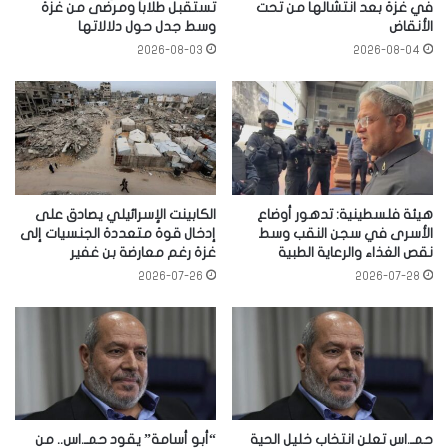
في غزة بعد انتشالها من تحت
تستقبل طلاباً ومرضى من غزة
الأنقاض
وسط جدل حول دلالاتها
2026-08-03
2026-08-04
هيئة فلسطينية: تدهور أوضاع
الكابينت الإسرائيلي يصادق على
الأسرى في سجن النقب وسط
إدخال قوة متعددة الجنسيات إلى
نقص الغذاء والرعاية الطبية
غزة رغم معارضة بن غفير
2026-07-26
2026-07-28
حمـ.اس تعلن انتخاب خليل الحية
“أبو أسامة” يقود حمـ.اس.. من