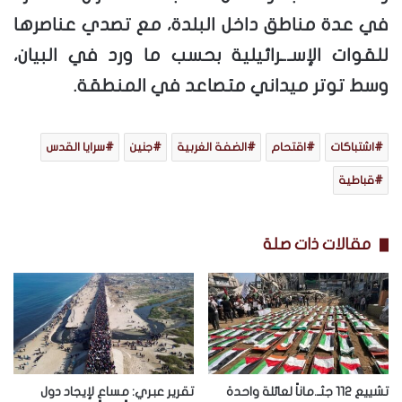
في عدة مناطق داخل البلدة، مع تصدي عناصرها
للقوات الإسـ.ـرائيلية بحسب ما ورد في البيان،
وسط توتر ميداني متصاعد في المنطقة.
اشتباكات
اقتحام
الضفة الغربية
جنين
سرايا القدس
قباطية
مقالات ذات صلة
تشييع 112 جثـ.ماناً لعائلة واحدة
تقرير عبري: مساعٍ لإيجاد دول