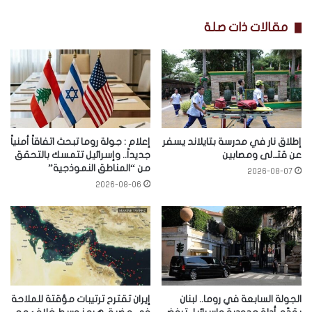
مقالات ذات صلة
إطلاق نار في مدرسة بتايلاند يسفر
إعلام : جولة روما تبحث اتفاقاً أمنياً
عن قتـ.لى ومصابين
جديداً.. وإسرائيل تتمسك بالتحقق
من “المناطق النموذجية”
2026-08-07
2026-08-06
الجولة السابعة في روما.. لبنان
إيران تقترح ترتيبات مؤقتة للملاحة