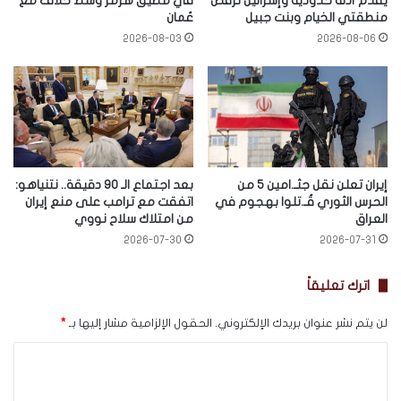
يقدّم أدلة حدودية وإسرائيل ترفض
في مضيق هرمز وسط خلاف مع
منطقتي الخيام وبنت جبيل
عُمان
2026-08-03
2026-08-06
إيران تعلن نقل جثـ.امين 5 من
بعد اجتماع الـ 90 دقيقة.. نتنياهو:
الحرس الثوري قُـ.تلوا بهجوم في
اتفقت مع ترامب على منع إيران
العراق
من امتلاك سلاح نووي
2026-07-30
2026-07-31
اترك تعليقاً
لن يتم نشر عنوان بريدك الإلكتروني.
الحقول الإلزامية مشار إليها بـ
*
ا
ل