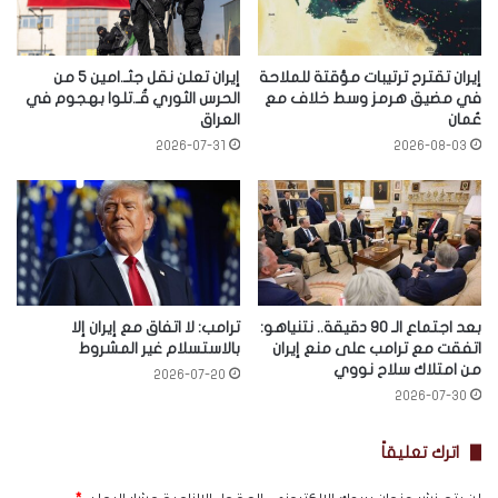
إيران تقترح ترتيبات مؤقتة للملاحة
إيران تعلن نقل جثـ.امين 5 من
في مضيق هرمز وسط خلاف مع
الحرس الثوري قُـ.تلوا بهجوم في
عُمان
العراق
2026-07-31
2026-08-03
بعد اجتماع الـ 90 دقيقة.. نتنياهو:
ترامب: لا اتفاق مع إيران إلا
اتفقت مع ترامب على منع إيران
بالاستسلام غير المشروط
من امتلاك سلاح نووي
2026-07-20
2026-07-30
اترك تعليقاً