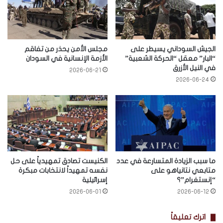
الجيش السوداني يسيطر على
مجلس الأمن يحذر من تفاقم
“البار” معقل “الحركة الشعبية”
الأزمة الإنسانية في السودان
في النيل الأزرق
2026-06-21
2026-06-24
ما سبب الزيادة المتسارعة في عدد
الكنيست تصادق تمهيدياً على حل
متابعي نتانياهو على
نفسه تمهيداً لانتخابات مبكرة
“إنستغرام”؟
إسرائيلية
2026-06-01
2026-06-12
اترك تعليقاً