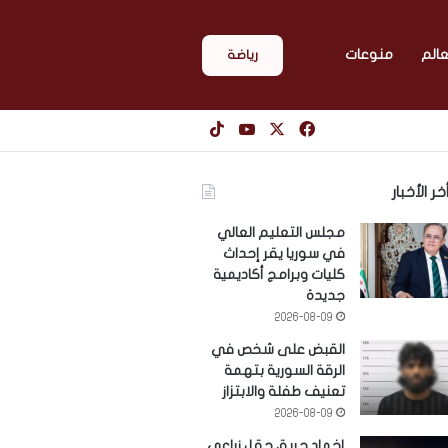
عالم
منوعات
رياضة
‫X
فيسبوك
‫YouTube
‫TikTok
خر الأخبار
مجلس التعليم العالي
في سوريا يقر إحداث
كليات وبرامج أكاديمية
جديدة
2026-08-09
القبض على شخص في
الرقة السورية بتهمة
تعنيف طفلة والابتزاز
2026-08-09
إخماد حريق حقل زراعي