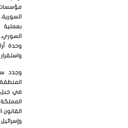
مؤسسات ا
السورية، 
بعملية
السوري، 
وحدة أرا
واستقرار 
وجدد سم
المنطقة 
في جبل ا
المملكة ل
القانون ا