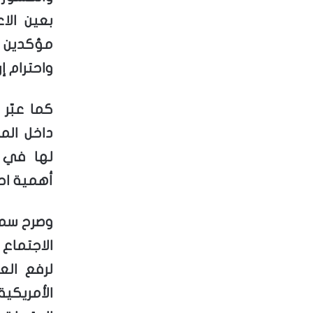
بعين الا
مؤكدين و
واحترام إر
كما عبّر
داخل الم
لها في 
أهمية احت
وصرح سمو 
الاجتماع
لرفع العق