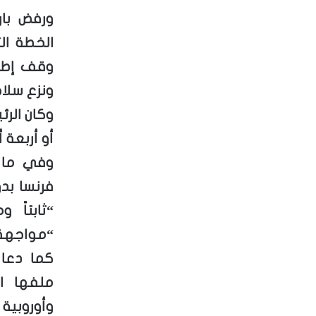
ورفض با
الخطة ال
ونزع سلا
وكان الرئ
أو أربعة 
وفي ما ي
فرنسا بدو
“ثابتاً 
“مواجهة ا
كما دعا 
ملفها ا
وأوروبية