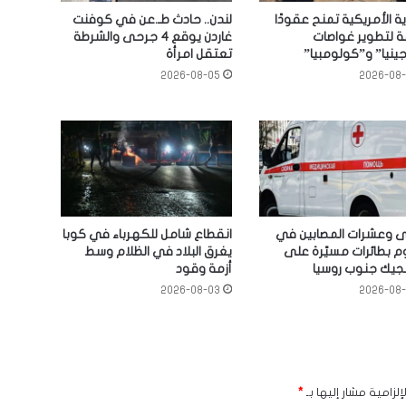
ية الأمريكية تمنح عقودًا
لندن.. حادث طـ.عن في كوفنت
 لتطوير غواصات
غاردن يوقع 4 جرحى والشرطة
ينيا” و”كولومبيا”
تعتقل امرأة
2026-08-05
2026-08
لى وعشرات المصابين في
انقطاع شامل للكهرباء في كوبا
 بطائرات مسيّرة على
يغرق البلاد في الظلام وسط
نجيك جنوب روسيا
أزمة وقود
2026-08-03
2026-08
لزامية مشار إليها بـ
*