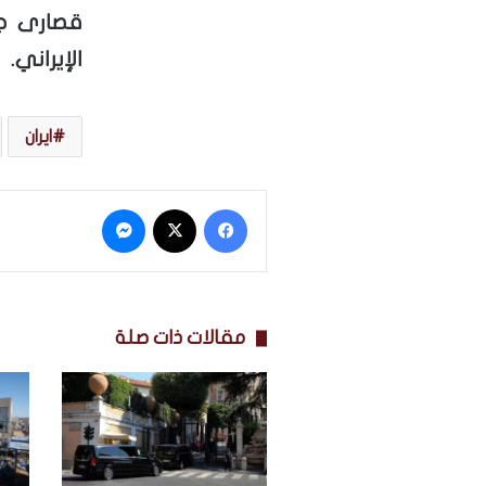
قصارى ج
الإيراني.
ايران
فيسبوك
‫X
ماسنجر
مقالات ذات صلة