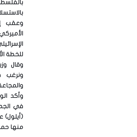
بالفلسط
بالاستسلا
وعقب إع
الأميركي د
الإسرائي
للخطة الأ
وقال وزي
ونرغب ف
والمجاعة 
وأكد الو
(أيلول) 
منها حما