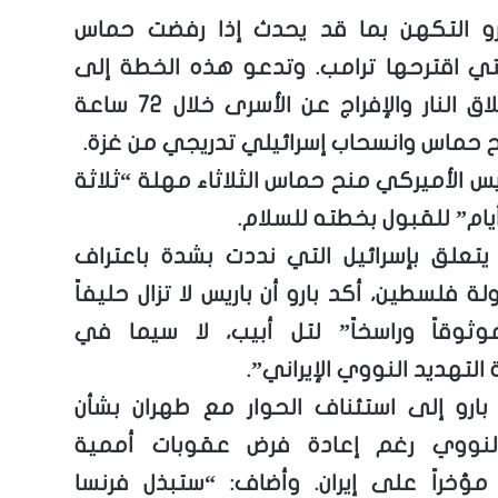
رو التكهن بما قد يحدث إذا رفضت حماس
تي اقترحها ترامب. وتدعو هذه الخطة إلى
وقف إطلاق النار والإفراج عن الأسرى خلال 72 ساعة
ح حماس وانسحاب إسرائيلي تدريجي من غزة.
يس الأميركي منح حماس الثلاثاء مهلة “ثلاثة
أيام” للقبول بخطته للسلام.
تعلق بإسرائيل التي نددت بشدة باعتراف
لة فلسطين، أكد بارو أن باريس لا تزال حليفاً
وموثوقاً وراسخاً” لتل أبيب، لا سيما في
لتهديد النووي الإيراني”.
بارو إلى استئناف الحوار مع طهران بشأن
لنووي رغم إعادة فرض عقوبات أممية
 مؤخراً على إيران. وأضاف: “ستبذل فرنسا