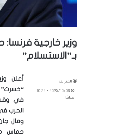
وزير خارجية فرنسا:
بـ”الاستسلام”
أعلن وز
الخبر.نت
“خسرت” و
2025/10/03 - 10:29
صباحًا
في وقت 
الحرب في
وقال جان 
حماس مس