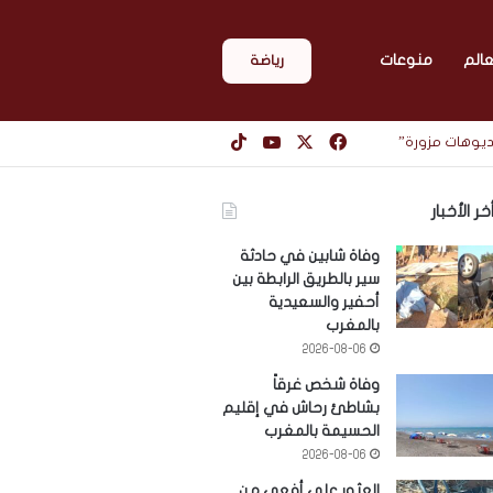
عالم
منوعات
رياضة
‫X
فيسبوك
‫YouTube
‫TikTok
يديوهات مزورة”
خر الأخبار
وفاة شابين في حادثة
سير بالطريق الرابطة بين
أحفير والسعيدية
بالمغرب
2026-08-06
وفاة شخص غرقاً
بشاطئ رحاش في إقليم
الحسيمة بالمغرب
2026-08-06
العثور على أفعى من