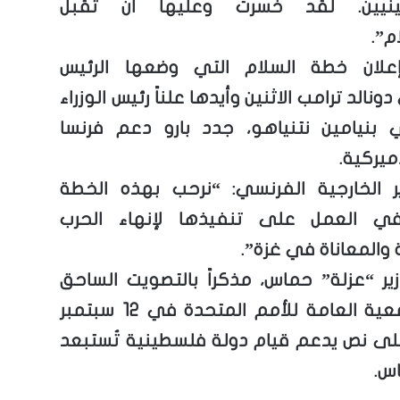
ينيين. لقد خسرت وعليها أن تقبل
م”.
لان خطة السلام التي وضعها الرئيس
ونالد ترامب الاثنين وأيدها علناً رئيس الوزراء
لي بنيامين نتنياهو، جدد بارو دعم فرنسا
ميركية.
ر الخارجية الفرنسي: “نرحب بهذه الخطة
ي العمل على تنفيذها لإنهاء الحرب
والمعاناة في غزة”.
زير “عزلة” حماس، مذكراً بالتصويت الساحق
في الجمعية العامة للأمم المتحدة في 12 سبتمبر
على نص يدعم قيام دولة فلسطينية تُستبعد
س.