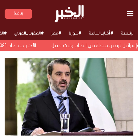
القائمة
رياضة
الرئيسية
#أخبار_الساعة
#سوريا
#مصر
#المغرب_العربي
#الخ
إسرائيل ترفض منطقتي الخيام وبنت جبيل
الأكبر منذ عام 2021.. ما هو معروف عن أزمة المهاجرين في سبتة